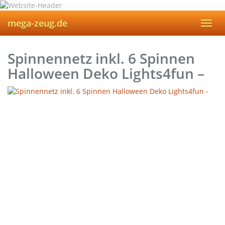
Skip
to
mega-zeug.de
Toggl
main
navig
content
Spinnennetz inkl. 6 Spinnen
Halloween Deko Lights4fun –