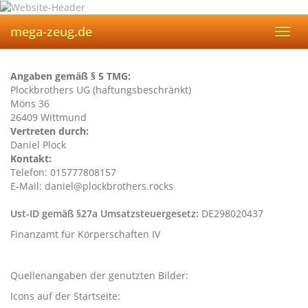
Skip
to
mega-zeug.de
Toggl
main
navig
content
Angaben gemäß § 5 TMG:
Plockbrothers UG (haftungsbeschränkt)
Möns 36
26409 Wittmund
Vertreten durch:
Daniel Plock
Kontakt:
Telefon: 015777808157
E-Mail: daniel@plockbrothers.rocks
Ust-ID gemäß §27a Umsatzsteuergesetz:
DE298020437
Finanzamt für Körperschaften IV
Quellenangaben der genutzten Bilder:
Icons auf der Startseite: