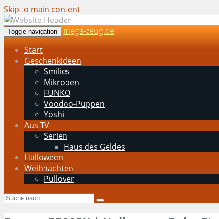
Skip to main content
mega-zeug.de
Toggle navigation
Start
Geschenkideen
Smilies
Mikroben
FUNKO
Voodoo-Puppen
Yoshi
Aus TV
Serien
Haus des Geldes
Halloween
Weihnachten
Pullover