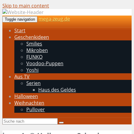
Skip to main content
mega-zeug.de
Toggle navigation
Start
Geschenkideen
Smilies
Mikroben
FUNKO
Voodoo-Puppen
Yoshi
Aus TV
Serien
Haus des Geldes
Halloween
Weihnachten
Pullover