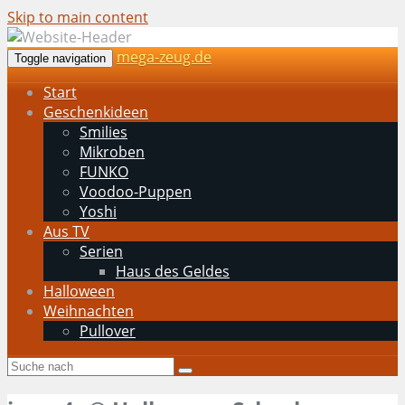
Skip to main content
mega-zeug.de
Toggle navigation
Start
Geschenkideen
Smilies
Mikroben
FUNKO
Voodoo-Puppen
Yoshi
Aus TV
Serien
Haus des Geldes
Halloween
Weihnachten
Pullover