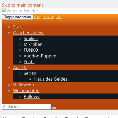
Skip to main content
mega-zeug.de
Toggle navigation
Start
Geschenkideen
Smilies
Mikroben
FUNKO
Voodoo-Puppen
Yoshi
Aus TV
Serien
Haus des Geldes
Halloween
Weihnachten
Pullover