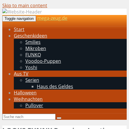
Skip to main content
mega-zeug.de
Toggle navigation
Start
Geschenkideen
Smilies
Mikroben
FUNKO
Voodoo-Puppen
Yoshi
Aus TV
Serien
Haus des Geldes
Halloween
Weihnachten
Pullover