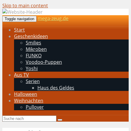
Skip to main content
mega-zeug.de
Toggle navigation
Start
Geschenkideen
Smilies
Mikroben
FUNKO
Voodoo-Puppen
Yoshi
Aus TV
Serien
Haus des Geldes
Halloween
Weihnachten
Pullover