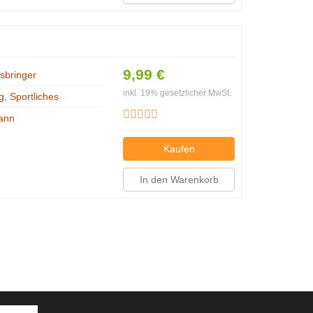
9,99 €
sbringer
inkl. 19% gesetzlicher MwSt.
g
,
Sportliches
ann
Kaufen
In den Warenkorb