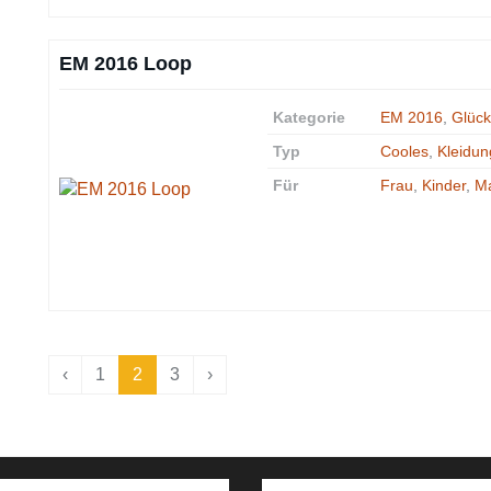
EM 2016 Loop
Kategorie
EM 2016
,
Glück
Typ
Cooles
,
Kleidun
Für
Frau
,
Kinder
,
M
‹
1
2
3
›